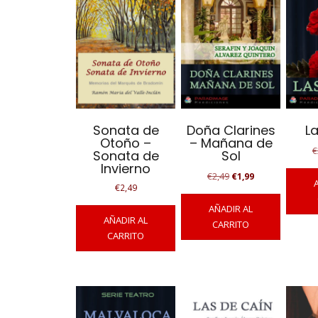
Sonata de
Doña Clarines
La
Otoño –
– Mañana de
€
Sonata de
Sol
Invierno
El
El
€
2,49
€
1,99
€
2,49
precio
precio
original
actual
AÑADIR AL
era:
es:
AÑADIR AL
CARRITO
€2,49.
€1,99.
CARRITO