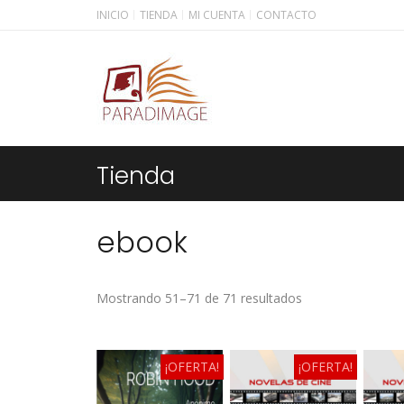
INICIO
TIENDA
MI CUENTA
CONTACTO
Tienda
ebook
Ordenado
Mostrando 51–71 de 71 resultados
por
los
últimos
¡OFERTA!
¡OFERTA!