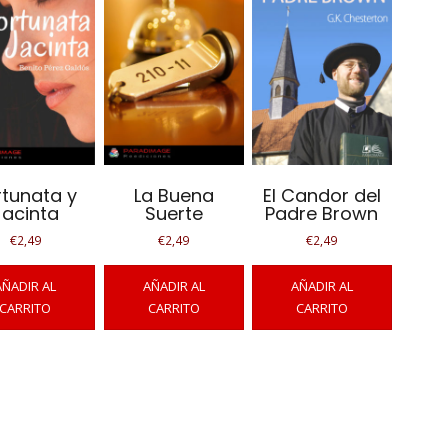
rtunata y
La Buena
El Candor del
Jacinta
Suerte
Padre Brown
€
2,49
€
2,49
€
2,49
AÑADIR AL
AÑADIR AL
AÑADIR AL
CARRITO
CARRITO
CARRITO