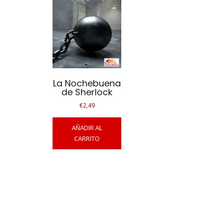
La Nochebuena
de Sherlock
€
2,49
AÑADIR AL
CARRITO