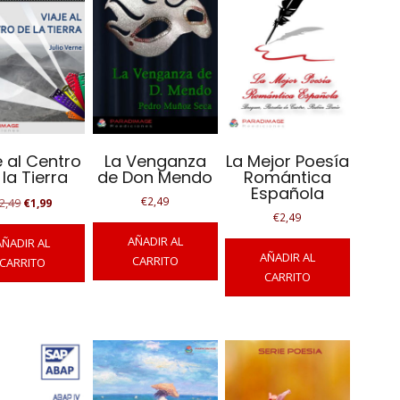
e al Centro
La Venganza
La Mejor Poesía
 la Tierra
de Don Mendo
Romántica
Española
El
El
€
2,49
2,49
€
1,99
€
2,49
precio
precio
original
actual
AÑADIR AL
AÑADIR AL
era:
es:
AÑADIR AL
CARRITO
CARRITO
€2,49.
€1,99.
CARRITO