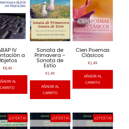
ABAP IV
Sonata de
Cien Poemas
entación a
Primavera –
Clásicos
Objetos
Sonata de
€
2,49
Estío
€
8,49
€
2,49
AÑADIR AL
AÑADIR AL
CARRITO
AÑADIR AL
CARRITO
CARRITO
¡OFERTA!
¡OFERTA!
¡OFERTA!