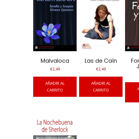
Malvaloca
Las de Caín
Fo
€
2,49
€
2,49
AÑADIR AL
AÑADIR AL
CARRITO
CARRITO