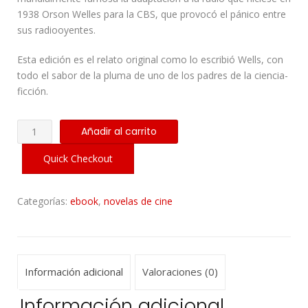
1938 Orson Welles para la CBS, que provocó el pánico entre
sus radiooyentes.
Esta edición es el relato original como lo escribió Wells, con
todo el sabor de la pluma de uno de los padres de la ciencia-
ficción.
La
Añadir al carrito
Guerra
de
Quick Checkout
los
Mundos
Categorías:
ebook
,
novelas de cine
cantidad
Información adicional
Valoraciones (0)
Información adicional