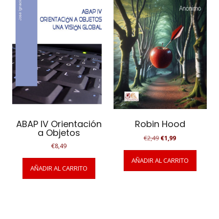
ABAP IV Orientación
Robin Hood
a Objetos
El
El
€
2,49
€
1,99
€
8,49
precio
precio
original
actual
AÑADIR AL CARRITO
era:
es:
AÑADIR AL CARRITO
€2,49.
€1,99.