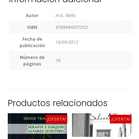
Autor
H.G. Wells
ISBN
9788494057052
Fecha de
16/09/2012
publicación
Número de
76
páginas
Productos relacionados
¡OFERTA!
¡OFERTA!