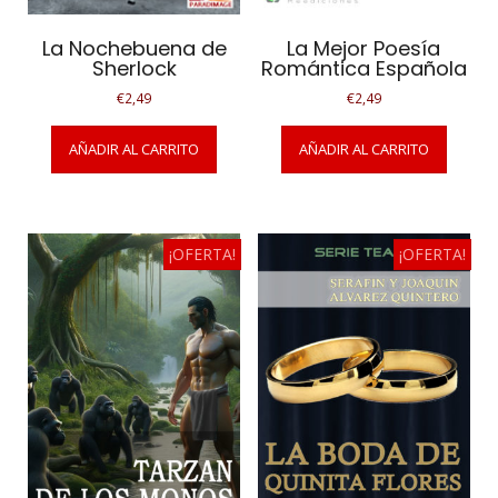
La Nochebuena de
La Mejor Poesía
Sherlock
Romántica Española
€
2,49
€
2,49
AÑADIR AL CARRITO
AÑADIR AL CARRITO
¡OFERTA!
¡OFERTA!