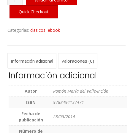
Añadir al carrito
de
Primavera
Quick Checkout
-
Sonata
Categorías:
clasicos
,
ebook
de
Estío
cantidad
Información adicional
Valoraciones (0)
Información adicional
Autor
Ramón María del Valle-Inclán
ISBN
9788494137471
Fecha de
28/05/2014
publicación
Número de