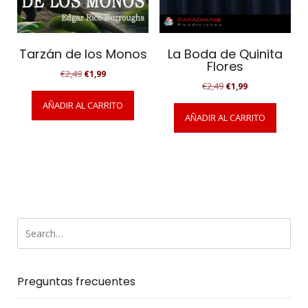
Tarzán de los Monos
La Boda de Quinita
Flores
El
El
€
2,49
€
1,99
El
El
precio
precio
€
2,49
€
1,99
precio
precio
original
actual
AÑADIR AL CARRITO
original
actual
era:
es:
AÑADIR AL CARRITO
era:
es:
€2,49.
€1,99.
€2,49.
€1,99.
Preguntas frecuentes