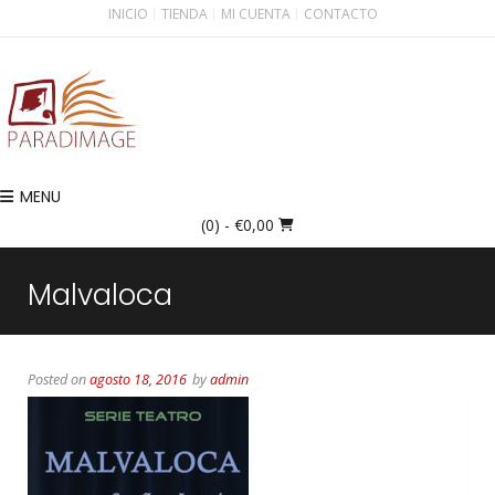
INICIO
TIENDA
MI CUENTA
CONTACTO
MENU
(0)
- €0,00
Malvaloca
Posted on
agosto 18, 2016
by
admin