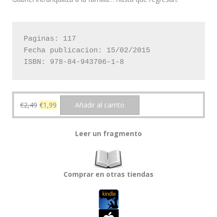
Paginas: 117

Fecha publicacion: 15/02/2015

ISBN: 978-84-943706-1-8
El
El
€
2,49
€
1,99
Añadir al carrito
precio
precio
original
actual
Leer un fragmento
era:
es:
€2,49.
€1,99.
Comprar en otras tiendas