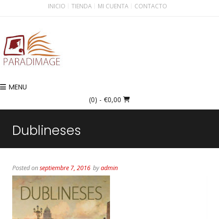
INICIO
TIENDA
MI CUENTA
CONTACTO
MENU
(0)
- €0,00
Dublineses
Posted on
septiembre 7, 2016
by
admin