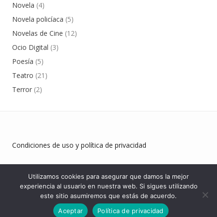
Novela
(4)
Novela policíaca
(5)
Novelas de Cine
(12)
Ocio Digital
(3)
Poesía
(5)
Teatro
(21)
Terror
(2)
Condiciones de uso y política de privacidad
Utilizamos cookies para asegurar que damos la mejor
experiencia al usuario en nuestra web. Si sigues utilizando
este sitio asumiremos que estás de acuerdo.
Aceptar
Política de privacidad
INICIO
TIENDA
MI CUENTA
CONTACTO
Theme:
Conica
by
Kaira