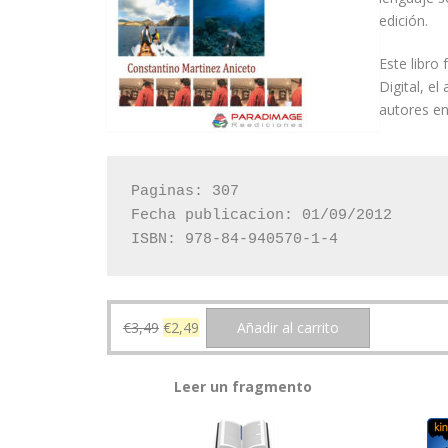
edición.
Este libro
Digital, e
autores e
Paginas: 307

Fecha publicacion: 01/09/2012

ISBN: 978-84-940570-1-4
El
El
€
3,49
€
2,49
Añadir al carrito
precio
precio
original
actual
Leer un fragmento
era:
es:
€3,49.
€2,49.