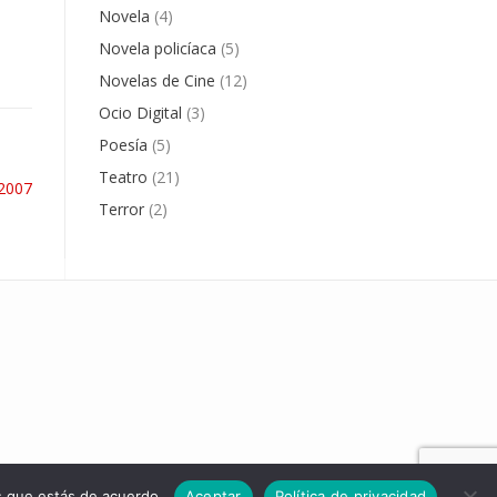
Novela
(4)
Novela policíaca
(5)
Novelas de Cine
(12)
Ocio Digital
(3)
Poesía
(5)
Teatro
(21)
 2007
Terror
(2)
os que estás de acuerdo.
Aceptar
Política de privacidad