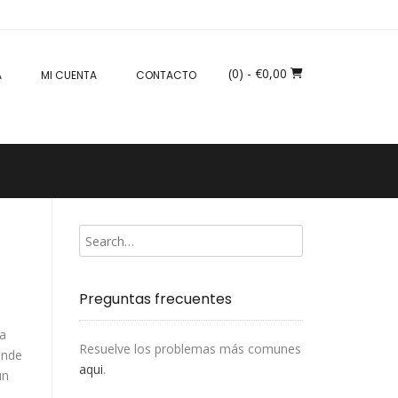
(0)
- €0,00
A
MI CUENTA
CONTACTO
Preguntas frecuentes
 a
Resuelve los problemas más comunes
onde
aqui
.
un