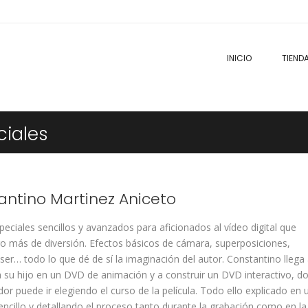
INICIO
TIEND
ciales
antino Martinez Aniceto
peciales sencillos y avanzados para aficionados al vídeo digital que
o más de diversión. Efectos básicos de cámara, superposiciones,
ser… todo lo que dé de sí la imaginación del autor. Constantino llega
 a su hijo en un DVD de animación y a construir un DVD interactivo, d
dor puede ir elegiendo el curso de la película. Todo ello explicado en 
encillo y detallando el proceso tanto durante la grabación como en la