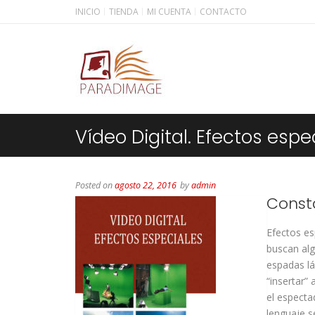
INICIO
TIENDA
MI CUENTA
CONTACTO
Vídeo Digital. Efectos espe
Posted on
agosto 22, 2016
by
admin
Const
Efectos es
buscan alg
espadas lá
“insertar”
el especta
lenguaje s