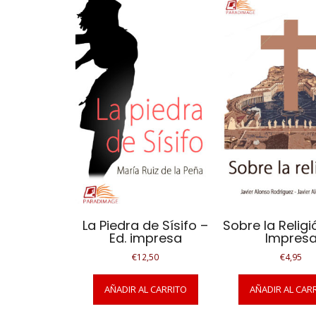
La Piedra de Sísifo –
Sobre la Religi
Ed. impresa
Impres
€
12,50
€
4,95
AÑADIR AL CARRITO
AÑADIR AL CAR