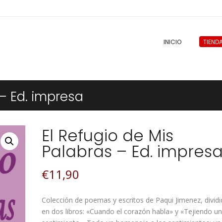
INICIO
TIEND
 – Ed. impresa
El Refugio de Mis
Palabras – Ed. impres
€
11,90
Colección de poemas y escritos de Paqui Jimenez, divid
en dos libros: «Cuando el corazón habla» y «Tejiendo u