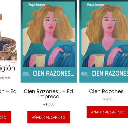
ón – Ed.
Cien Razones… – Ed.
Cien Razones…
a
impresa
€
9,90
€
15,00
AÑADIR AL CARRITO
RITO
AÑADIR AL CARRITO