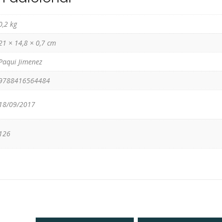
0,2 kg
21 × 14,8 × 0,7 cm
Paqui Jimenez
9788416564484
18/09/2017
126