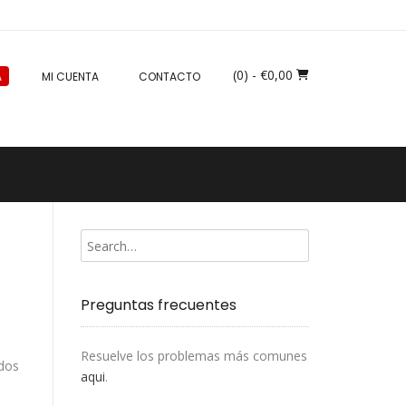
(0)
- €0,00
A
MI CUENTA
CONTACTO
a
Preguntas frecuentes
Resuelve los problemas más comunes
idos
aqui
.
n