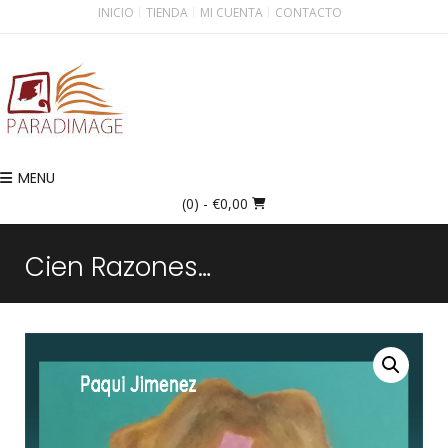
INICIO
TIENDA
MI CUENTA
CONTACTO
MENU
(0)
- €0,00
Cien Razones…