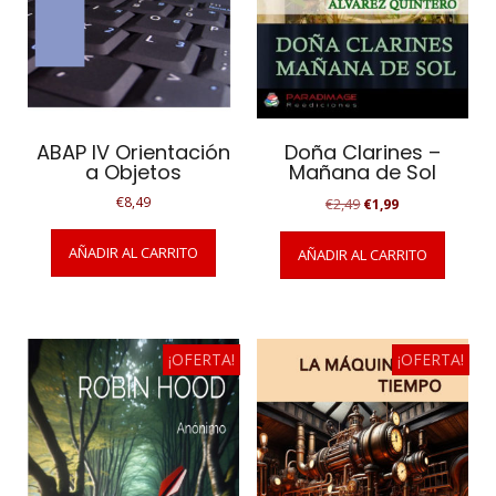
ABAP IV Orientación
Doña Clarines –
a Objetos
Mañana de Sol
El
El
€
8,49
€
2,49
€
1,99
precio
precio
original
actual
AÑADIR AL CARRITO
AÑADIR AL CARRITO
era:
es:
€2,49.
€1,99.
¡OFERTA!
¡OFERTA!