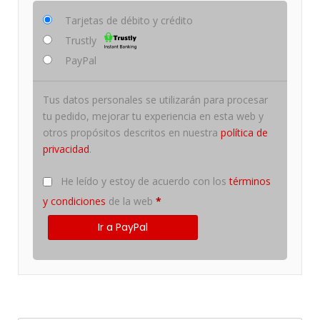
Tarjetas de débito y crédito
Trustly
PayPal
Tus datos personales se utilizarán para procesar
tu pedido, mejorar tu experiencia en esta web y
otros propósitos descritos en nuestra
política de
privacidad
.
He leído y estoy de acuerdo con los
términos
y condiciones
de la web
*
Ir a PayPal