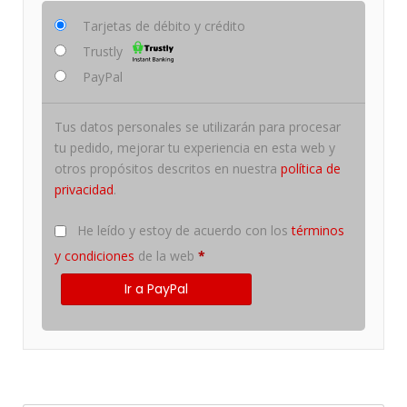
Tarjetas de débito y crédito
Trustly
PayPal
Tus datos personales se utilizarán para procesar
tu pedido, mejorar tu experiencia en esta web y
otros propósitos descritos en nuestra
política de
privacidad
.
He leído y estoy de acuerdo con los
términos
y condiciones
de la web
*
Ir a PayPal