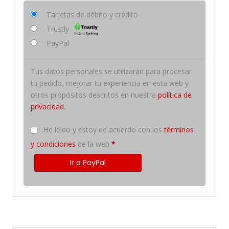
Tarjetas de débito y crédito
Trustly
PayPal
Tus datos personales se utilizarán para procesar
tu pedido, mejorar tu experiencia en esta web y
otros propósitos descritos en nuestra
política de
privacidad
.
He leído y estoy de acuerdo con los
términos
y condiciones
de la web
*
Ir a PayPal